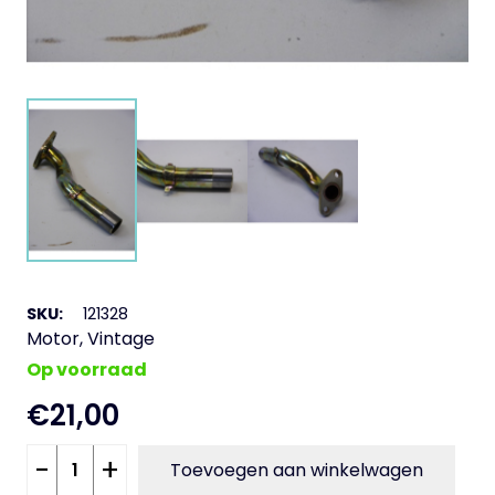
SKU:
121328
Motor
,
Vintage
Op voorraad
€
21,00
Inlaat
-
+
Toevoegen aan winkelwagen
16-