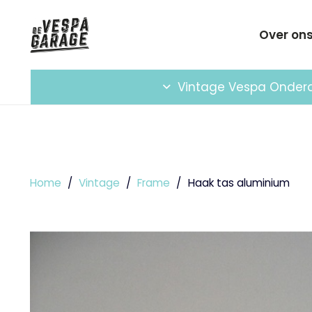
Over on
Vintage Vespa Onder
Home
/
Vintage
/
Frame
/
Haak tas aluminium