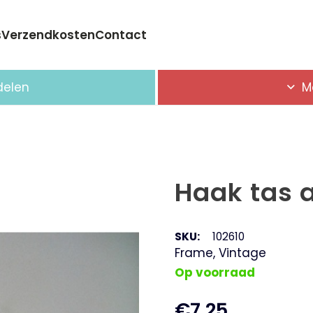
s
Verzendkosten
Contact
Geen producten in de winkelwagen.
delen
M
Haak tas 
SKU:
102610
Frame
,
Vintage
Op voorraad
€
7,25