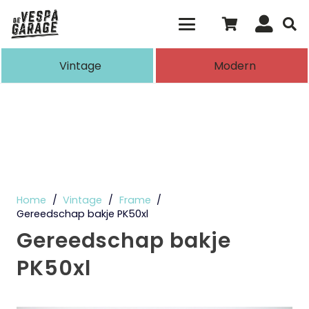
Als de resultaten voor automatisch aanvull
Vintage
Modern
Home
/
Vintage
/
Frame
/
Gereedschap bakje PK50xl
Gereedschap bakje
PK50xl