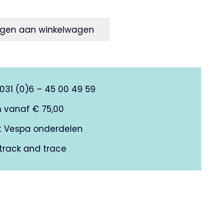
prijs
is:
gen aan winkelwagen
.
€19,00.
0031 (0)6 – 45 00 49 59
n vanaf € 75,00
it Vespa onderdelen
track and trace