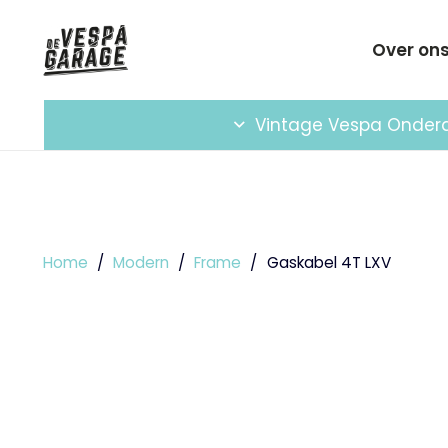
Over on
Vintage Vespa Onder
Home
/
Modern
/
Frame
/
Gaskabel 4T LXV