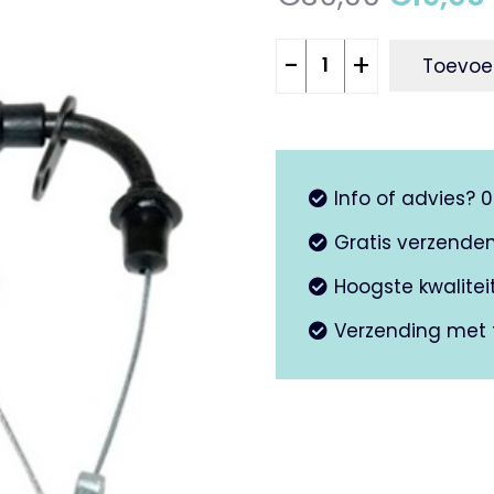
prijs
was:
Gaskabel
-
+
Toevoe
€30,00
4T
LXV
aantal
Info of advies? 
Gratis verzende
Hoogste kwalite
Verzending met 