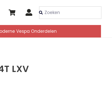
Als de resultaten voor
oderne Vespa Onderdelen
4T LXV
onkelijke
Huidige