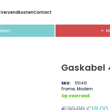
s
Verzendkosten
Contact
Geen producten in de winkelwagen.
delen
M
Gaskabel 
SKU:
551410
Frame
,
Modern
Op voorraad
Oorspr
€
30,00
€
19,00