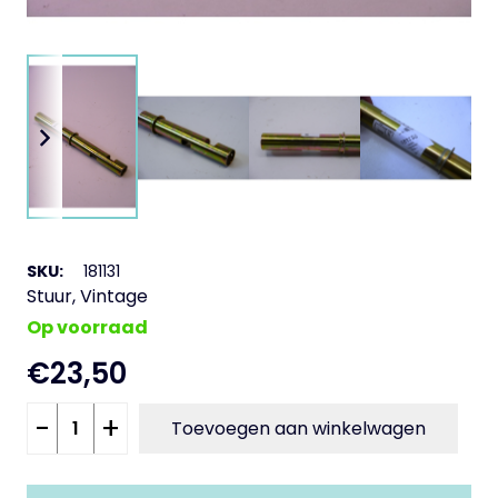
SKU:
181131
Stuur
,
Vintage
Op voorraad
€
23,50
Gas
-
+
Toevoegen aan winkelwagen
deel
125x24