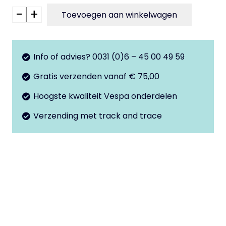
€100,00.
€50,00.
-
+
GTS
Toevoegen aan winkelwagen
SuperTech
Duo
Zadel
Info of advies? 0031 (0)6 – 45 00 49 59
-
Gratis verzenden vanaf € 75,00
Gebruikt,
Hoogste kwaliteit Vespa onderdelen
Schuin
Gestikte
Verzending met track and trace
Hoes
aantal