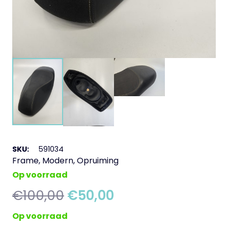
SKU:
591034
Frame
,
Modern
,
Opruiming
Op voorraad
Oorspronkelijke
Huidige
€
100,00
€
50,00
prijs
prijs
Op voorraad
was:
is: