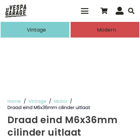
Als de resultaten voor automatisch aanvull
Vintage
Modern
Home
/
Vintage
/
Motor
/
Draad eind M6x36mm cilinder uitlaat
Draad eind M6x36mm
cilinder uitlaat