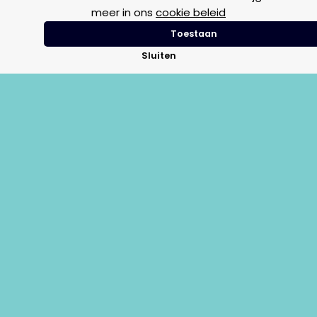
meer in ons
cookie beleid
Toestaan
Motor
Vintage
Sluiten
€
3,00