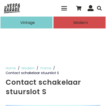
Als de resultaten voor automatisch aanvull
Vintage
Modern
Home
/
Modern
/
Frame
/
Contact schakelaar stuurslot S
Contact schakelaar
stuurslot S