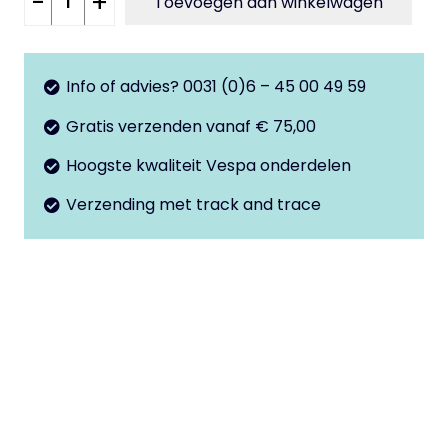
-
+
Toevoegen aan winkelwagen
schakelaar
stuurslot
S
Info of advies? 0031 (0)6 – 45 00 49 59
aantal
Gratis verzenden vanaf € 75,00
Hoogste kwaliteit Vespa onderdelen
Verzending met track and trace