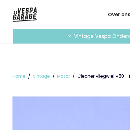
Over on
Vintage Vespa Onder
Home
/
Vintage
/
Motor
/
Cleaner vliegwiel V50 –