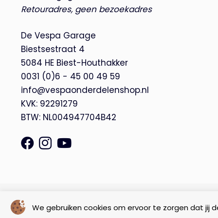
Retouradres, geen bezoekadres
De Vespa Garage
Biestsestraat 4
5084 HE Biest-Houthakker
0031 (0)6 - 45 00 49 59
info@vespaonderdelenshop.nl
KVK: 92291279
BTW: NL004947704B42
© Copyright 2026 – De Vespa Garage |
Webdesign by Yooker
We gebruiken cookies om ervoor te zorgen dat jij de