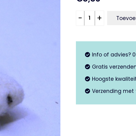
Cleaner
-
+
Toevoe
vliegwiel
V50
-
PX
Info of advies? 
aantal
Gratis verzende
Hoogste kwalite
Verzending met 