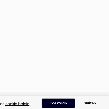
Disclaimer
|
Privacyverklaring
|
Cookie beleid
Toestaan
Sluiten
ons
cookie beleid