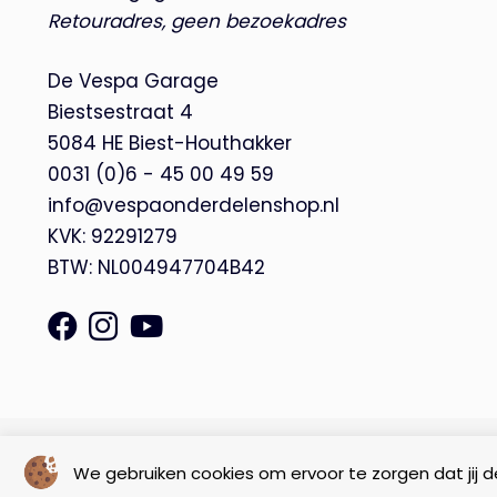
Retouradres, geen bezoekadres
De Vespa Garage
Biestsestraat 4
5084 HE Biest-Houthakker
0031 (0)6 - 45 00 49 59
info@vespaonderdelenshop.nl
KVK: 92291279
BTW: NL004947704B42
© Copyright 2026 – De Vespa Garage |
Webdesign by Yooker
We gebruiken cookies om ervoor te zorgen dat jij de