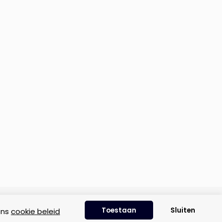
Disclaimer
|
Privacyverklaring
|
Cookie beleid
Toestaan
Sluiten
ons
cookie beleid