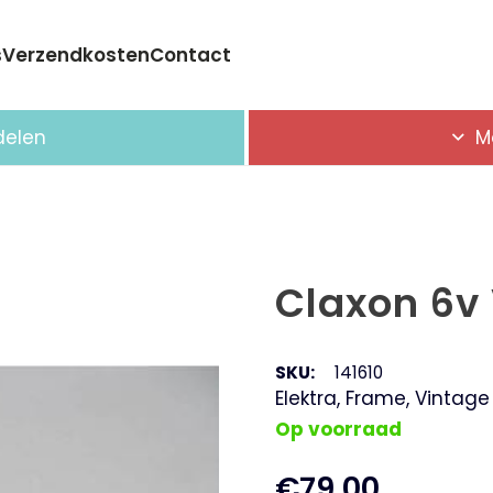
s
Verzendkosten
Contact
Geen producten in de winkelwagen.
delen
M
Claxon 6v
SKU:
141610
Elektra
,
Frame
,
Vintage
Op voorraad
€
79,00