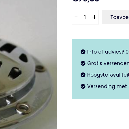
Claxon
-
+
Toevoe
6v
V50n
-
V50L
Info of advies? 
aantal
Gratis verzende
Hoogste kwalite
Verzending met 