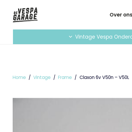
Over on
Vintage Vespa Onder
Home
/
Vintage
/
Frame
/
Claxon 6v V50n – V50L