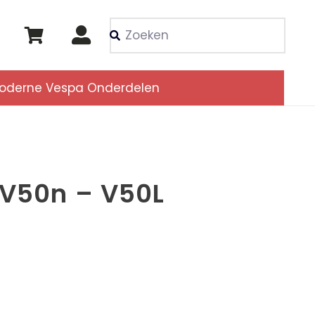
Als de resultaten voor
oderne Vespa Onderdelen
 V50n – V50L