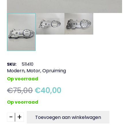
SKU:
511410
Modern
,
Motor
,
Opruiming
Op voorraad
Oorspronkelijke
Huidige
€
75,00
€
40,00
prijs
prijs
Op voorraad
was:
is:
€75,00.
€40,00.
-
+
Carter
Toevoegen aan winkelwagen
vario