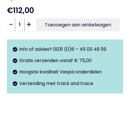
€
112,00
Carburateur
-
+
Toevoegen aan winkelwagen
Dell
Orto
SHB
Info of advies? 0031 (0)6 – 45 00 49 59
16-
Gratis verzenden vanaf € 75,00
10
V50
Hoogste kwaliteit Vespa onderdelen
-
Verzending met track and trace
50Special
aantal