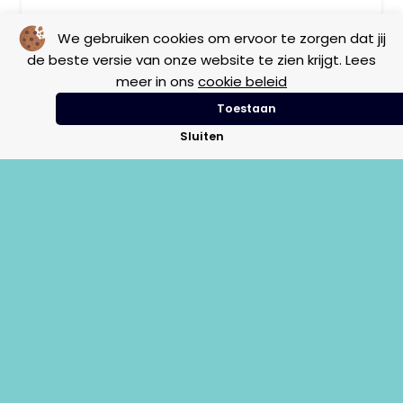
Benzine slang 36.5cm V50 – 50 Special
We gebruiken cookies om ervoor te zorgen dat jij
de beste versie van onze website te zien krijgt. Lees
meer in ons
cookie beleid
Frame
Motor
Vintage
Toestaan
Sluiten
€
2,50