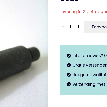
Levering in 3 a 4 dage
Bout
-
+
Toevoe
schakelarm
aantal
Info of advies? 
Gratis verzende
Hoogste kwalite
Verzending met 