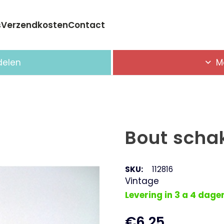
s
Verzendkosten
Contact
Geen producten in de winkelwagen.
delen
M
Bout scha
SKU:
112816
Vintage
Levering in 3 a 4 dage
€
6,25