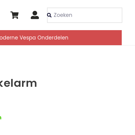
Als de resultaten voor
oderne Vespa Onderdelen
kelarm
n