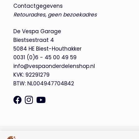
Contactgegevens
Retouradres, geen bezoekadres
De Vespa Garage
Biestsestraat 4
5084 HE Biest-Houthakker
0031 (0)6 - 45 00 49 59
info@vespaonderdelenshop.nl
KVK: 92291279
BTW: NL004947704B42
© Copyright 2026 – De Vespa Garage |
Webdesign by Yooker