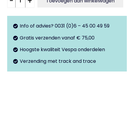
-
+
Toevoegen aan winkelwagen
motor
M10x210
V50
Info of advies? 0031 (0)6 – 45 00 49 59
-
Gratis verzenden vanaf € 75,00
50Special
-
Hoogste kwaliteit Vespa onderdelen
PK50
Verzending met track and trace
aantal