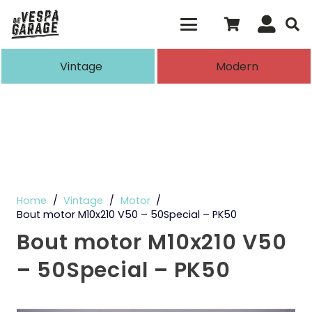
Als de resultaten voor automatisch aanvull
Vintage
Modern
Home
/
Vintage
/
Motor
/
Bout motor M10x210 V50 – 50Special – PK50
Bout motor M10x210 V50
– 50Special – PK50