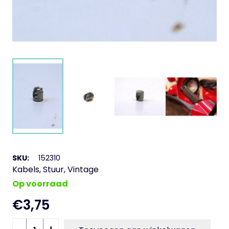
SKU:
152310
Kabels
,
Stuur
,
Vintage
Op voorraad
€
3,75
Borgnippel