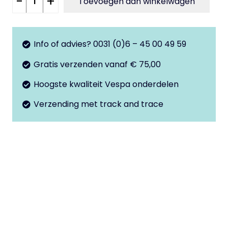
-
+
Toevoegen aan winkelwagen
koppeling
en
voorremkabel
Info of advies? 0031 (0)6 – 45 00 49 59
aantal
Gratis verzenden vanaf € 75,00
Hoogste kwaliteit Vespa onderdelen
Verzending met track and trace