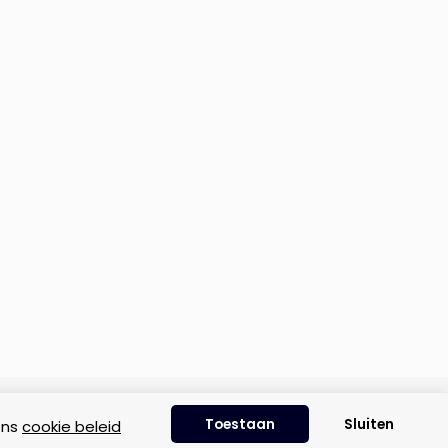
Disclaimer
|
Privacyverklaring
|
Cookie beleid
Toestaan
Sluiten
ons
cookie beleid