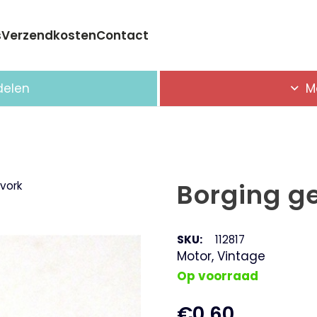
s
Verzendkosten
Contact
Geen producten in de winkelwagen.
delen
M
Borging ge
lvork
SKU:
112817
Motor
,
Vintage
Op voorraad
€
0,60