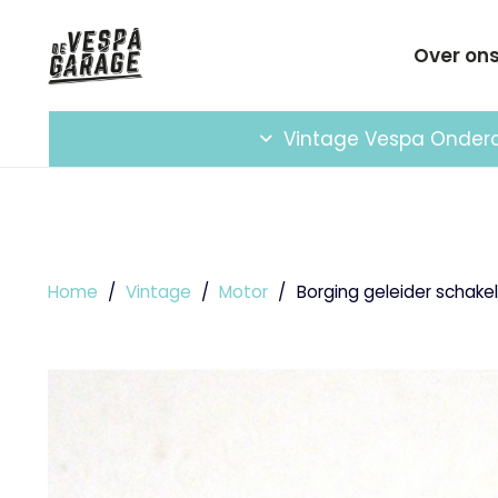
Over on
Vintage Vespa Onder
Home
/
Vintage
/
Motor
/
Borging geleider schake