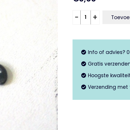
Borging
-
+
Toevoe
geleider
schakelvork
aantal
Info of advies? 
Gratis verzende
Hoogste kwalite
Verzending met 