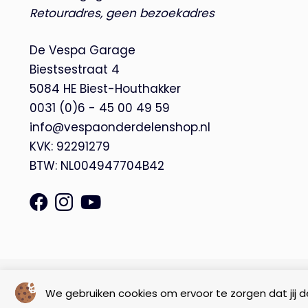
Retouradres, geen bezoekadres
De Vespa Garage
Biestsestraat 4
5084 HE Biest-Houthakker
0031 (0)6 - 45 00 49 59
info@vespaonderdelenshop.nl
KVK: 92291279
BTW: NL004947704B42
© Copyright 2026 – De Vespa Garage |
Webdesign by Yooker
We gebruiken cookies om ervoor te zorgen dat jij de