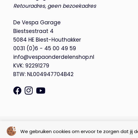
Retouradres, geen bezoekadres
De Vespa Garage
Biestsestraat 4
5084 HE Biest-Houthakker
0031 (0)6 - 45 00 49 59
info@vespaonderdelenshop.nl
KVK: 92291279
BTW: NL004947704B42
© Copyright 2026 – De Vespa Garage |
Webdesign by Yooker
We gebruiken cookies om ervoor te zorgen dat jij de