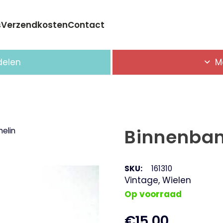
s
Verzendkosten
Contact
Geen producten in de winkelwagen.
delen
M
Binnenban
helin
SKU:
161310
Vintage
,
Wielen
Op voorraad
€
15,00