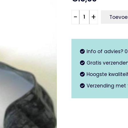
Binnenband
-
+
Toevoe
275
x
9
Michelin
Info of advies? 
aantal
Gratis verzende
Hoogste kwalite
Verzending met 