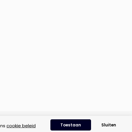
Disclaimer
|
Privacyverklaring
|
Cookie beleid
Toestaan
Sluiten
ons
cookie beleid