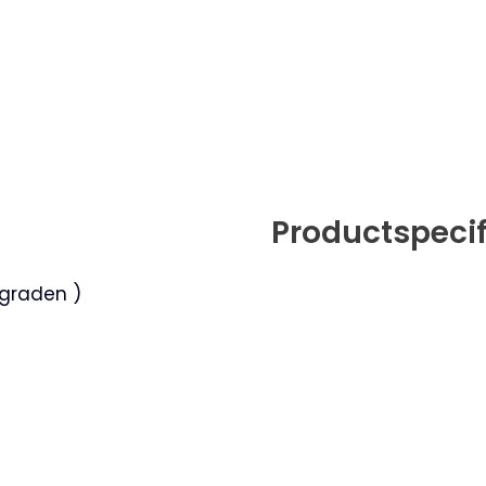
Productspecif
0graden )