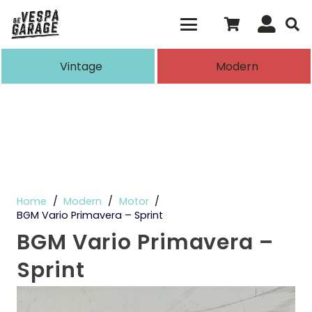
Als de resultaten voor automatisch aanvull
Vintage
Modern
Home
/
Modern
/
Motor
/
BGM Vario Primavera – Sprint
BGM Vario Primavera –
Sprint