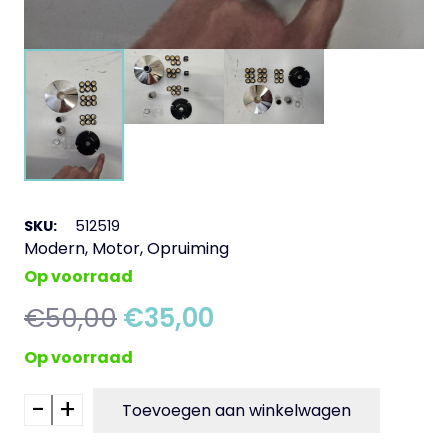
SKU:
512519
Modern
,
Motor
,
Opruiming
Op voorraad
Oorspronkelijke
Huidige
€
50,00
€
35,00
prijs
prijs
Op voorraad
was:
is:
€50,00.
€35,00.
-
+
BGM
Toevoegen aan winkelwagen
Vario