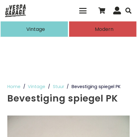
Als de resultaten voor automatisch aanvull
Vintage
Modern
Home
/
Vintage
/
Stuur
/
Bevestiging spiegel PK
Bevestiging spiegel PK