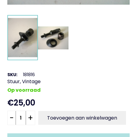
SKU:
181816
Stuur
,
Vintage
Op voorraad
€
25,00
Bevestiging
-
+
Toevoegen aan winkelwagen
spiegel
PK