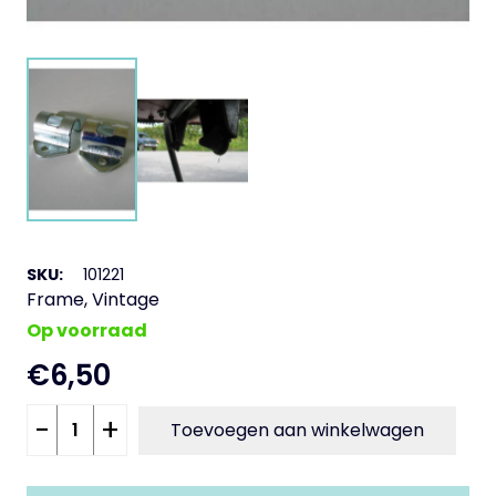
SKU:
101221
Frame
,
Vintage
Op voorraad
€
6,50
Beugel
-
+
Toevoegen aan winkelwagen
standaard
PK50