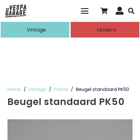
Als de resultaten voor automatisch aanvull
Vintage
Modern
Home
/
Vintage
/
Frame
/
Beugel standaard PK50
Beugel standaard PK50