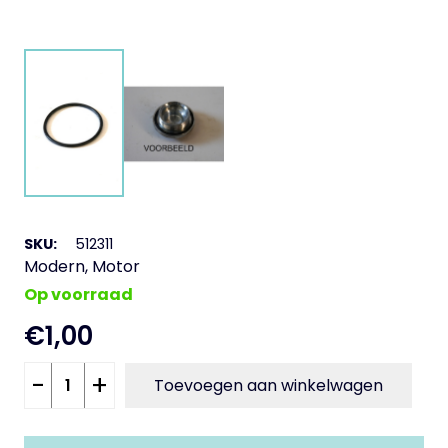
SKU:
512311
Modern
,
Motor
Op voorraad
€
1,00
Afdichtring
-
+
Toevoegen aan winkelwagen
olieplug
aantal