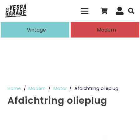
Als de resultaten voor automatisch aanvull
Vintage
Modern
Home
/
Modern
/
Motor
/
Afdichtring olieplug
Afdichtring olieplug