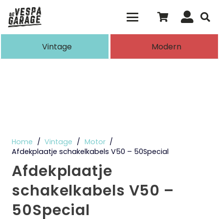
Als de resultaten voor automatisch aanvull
Vintage
Modern
Home
/
Vintage
/
Motor
/
Afdekplaatje schakelkabels V50 – 50Special
Afdekplaatje
schakelkabels V50 –
50Special