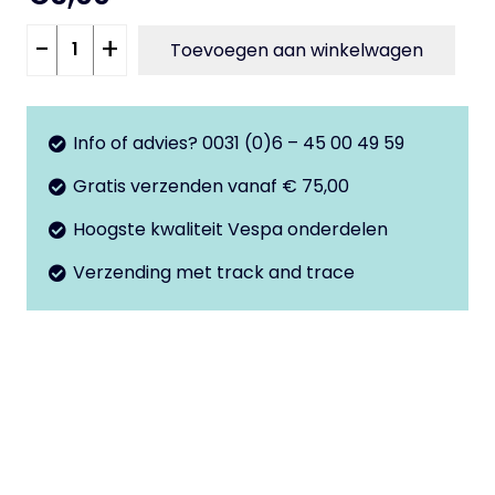
Afdekplaatje
-
+
Toevoegen aan winkelwagen
schakelkabels
V50
-
Info of advies? 0031 (0)6 – 45 00 49 59
50Special
Gratis verzenden vanaf € 75,00
aantal
Hoogste kwaliteit Vespa onderdelen
Verzending met track and trace