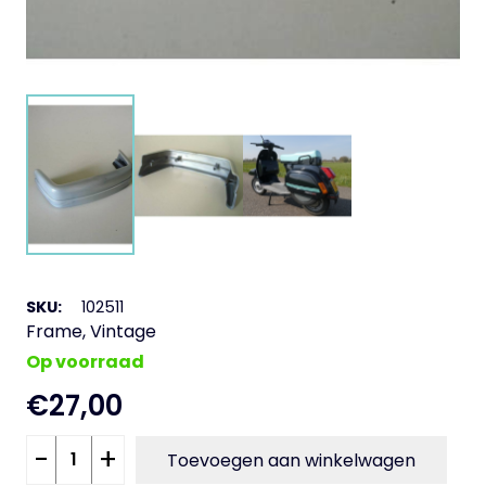
SKU:
102511
Frame
,
Vintage
Op voorraad
€
27,00
Achter
-
+
Toevoegen aan winkelwagen
bumper