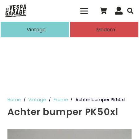
Als de resultaten voor automatisch aanvull
Vintage
Modern
Home
/
Vintage
/
Frame
/
Achter bumper PK50xl
Achter bumper PK50xl